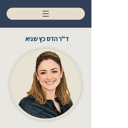
ד"ר הדס כץ שגיא