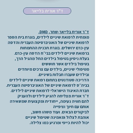
ד"ר אורית בלייאר
ד״ר אורית בלייאר-שחר, DMD.
מומחית לרפואת שיניים לילדים, בוגרת בית הספר
לרפואת שיניים של האוניברסיטה העברית והדסה
עין-כרם ירושלים. בוגרת תכנית ההתמחות
ברפואת שיניים לילדים בבי״ח הדסה עין-כרם.
בעלת ניסיון בטיפול בילדים החל מהגיל הרך,
בטיפול בילדים אשר חוששים
מטיפולי שיניים, בילדים עם צרכים מיוחדים
ובילדים שעברו חבלות בשיניים.
הדריכה סטודנטים בתחום רפואת שיניים לילדים
בביה״ס לרפואת שיניים של האוניברסיטה העברית.
חברת האיגוד הישראלי לרפואת שיניים לילדים.
ד״ר אורית מצליחה להגיע לילדים ולהעניק
להם חוויה נעימה, ייחודית ומקצועית שמשאירה
אותם עם חיוך וציפייה
לביקורים הבאים. ועוד משהו חשוב,
אוהבת לצלול ומאמינה שטיפול שיניים
יכול להיות כייפי ומרגיע כמו צלילה.