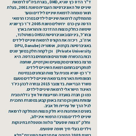
ד"ר הדס כץ שגיא,
DMD , בוגרת ביה"ס לרפואת
שיניים של האוניברסיטה העברית משנת 2001, בעלת
תואר מומחה לרפואת שיניים לילדים ונוער
מהמחלקה לרפואת שיניים לילדים במרכז הרפואי
הדסה עין-כרם ירושלים משנת 2005.ד״ר כץ־שגיא
שימשה כחלק מצוות ההדרכה וההוראה בארץ
ובחו״ל, ביניהם באוניברסיטת OHSU בפורטלנד,
ארה״ב, ריכזה את הקורס לרפואת שיניים לילדים
באוניברסיטה בקרמס, אוסטריה (DPU, Danube
Private University) וכן לקחה חלק במשך שנים
רבות בהכשרת סטודנטים ומתמחים בהדסה. היא
מרצה בפורומים מקצועיים ואקדמיים, שותפה
למחקרים בתחום רפואת השיניים לילדים.
ד״ר כץ-שגיא נמנית על צוות הבוחנים בבחינות
המומחיות הארצית ברפואת שיניים לילדים מטעם
משרד הבריאות. בדצמבר 2015 נבחרה לכהן כיו״ר
האיגוד הישראלי לרפואת שיניים לילדים.
כמו כן חברה בוועדה המייעצת של איך גדלת מבית
עמותת גושן וכן מרצה באופן קבוע במסגרת התכנית
לגיל הרך של עיריית תל אביב.
בשנים האחרונות היא חלק מצוות המחלקה לרפואת
שיניים לילדים במרכז הרפואי איכילוב,
וחלק "מצוות שסעים" מלווה ומטפלת בתינוקות
וילדים בעלי חיך ושפה שסועים.
בשנת 2009 הקימה את מרפאת השיניים "פלא