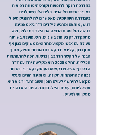
בהדרכת הנקה לרופאות וקורס היפנוזה רפואית
באוניברסיטת תל אביב. כלים אלו משתלבים
בעבודתה היומיומית ומאפשרים לה להעניק טיפול
רגיש, מותאם ומרגיע
לילדים.ד"ר גיא מאמינה
בגישה הוליסטית הרואה את הילד כמכלול, ולא
מתמקדת רק בטיפול בשיניים. היא פועלת בשיתוף
פעולה עם
אנשי
מקצוע מתחומים משיקים כגון אף
אוזן גרון, קלינאות תקשורת ואורתודונטיה, מתוך
הבנה של הקשר הרחב בין בריאות הפה להתפתחות
הכללית.החל מ2025 היא מקליטה יחד עם ד"ר
הדס כץ־שגיא פודקאסט העוסק בקשר בין נשימה
נכונה להתפתחות תקינה, ומזמינה הורים ואנשי
מקצוע להיחשף לעולם תוכן חשוב זה.ד"ר גיא היא
אמא ליותם, עמית ואייל. בזמנה הפנוי היא נהנית
מסקי ופילאטיס.