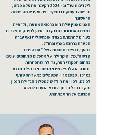
לילדים ונוער" וב - 2026 הקימה את פלא פלוס,
מרפאה העוסקת בתפקודי פה תקינים מהנשימה
הראשונה .
האני מאמין שלה הוא ברפואה מונעת , ולראייה
בשנים האחרונות מתמקדת בסיוע לתינוקות וילדים
צעירים להתפתח בצורה אופטימלית ואף עברה
הכשרה נרחבת בארץ ובחו"ל.
בנוסף, כמייסדת שותפה של " עם הפנים
קדימה",מלווה קהילה של מטפלים מתחומים שונים
בתחום תפקודי הפה, גדילה והתפתחות.
חזונה הוא להציג שינוי מחשבתי בו הילד נמצא
במרכז, סביבו מגוון המטפלים כאשר המשותף
לכולם, לכוון את הילדים למסלול הגדילה הנכון
מוקדם ככל הניתן ולוודא הגעתם למלוא
הפוטנציאל ההתפתחותי.